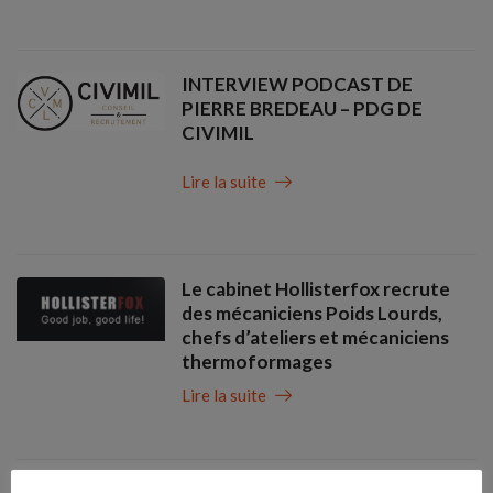
INTERVIEW PODCAST DE
PIERRE BREDEAU – PDG DE
CIVIMIL
Lire la suite
Le cabinet Hollisterfox recrute
des mécaniciens Poids Lourds,
chefs d’ateliers et mécaniciens
thermoformages
Lire la suite