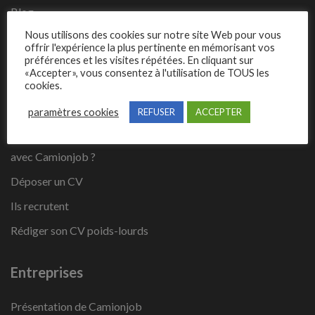
Blog
Nous utilisons des cookies sur notre site Web pour vous
Contact
offrir l'expérience la plus pertinente en mémorisant vos
préférences et les visites répétées. En cliquant sur
«Accepter», vous consentez à l'utilisation de TOUS les
Candidats
cookies.
Les fiches métiers du secteur poids lourds
paramètres cookies
REFUSER
ACCEPTER
Comment trouver un emploi dans l’univers du poids lourd
avec Camionjob ?
Déposer un CV
Ils recrutent
Rédiger son CV poids-lourds
Entreprises
Présentation de Camionjob