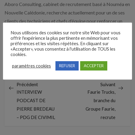
Aboro Consulting, cabinet de recrutement basé à Nouméa en
Nouvelle Calédonie, recherche actuellement pour un de ses
clients des techniciens et chefs d’équipe pour renforcer un
important chantier en cours.
Nous utilisons des cookies sur notre site Web pour vous
offrir l'expérience la plus pertinente en mémorisant vos
Il s’agit d’une opportunité unique de découvrir un endroit du
préférences et les visites répétées. En cliquant sur
«Accepter», vous consentez à l'utilisation de TOUS les
globe paradisiaque tout en exerçant votre métier.
cookies.
Pour plus d’infos : contact@camionjob.fr
paramètres cookies
REFUSER
ACCEPTER
Précédent
Suivant
INTERVIEW
Faurie Trucks,
PODCAST DE
branche du
PIERRE BREDEAU
Groupe Faurie,
– PDG DE CIVIMIL
recrute