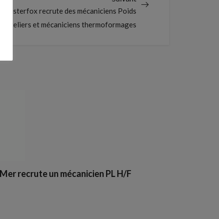
Hollisterfox recrute des mécaniciens Poids
 d’ateliers et mécaniciens thermoformages
-Mer recrute un mécanicien PL H/F