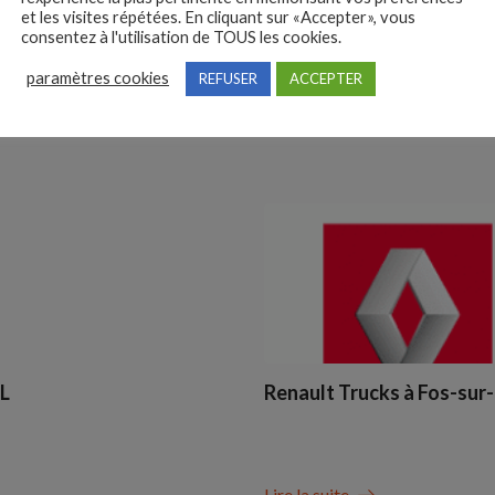
et les visites répétées. En cliquant sur «Accepter», vous
Le cabinet 
consentez à l'utilisation de TOUS les cookies.
Lourds, chefs
paramètres cookies
REFUSER
ACCEPTER
PL
Renault Trucks à Fos-sur
Lire la suite