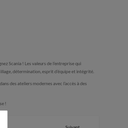
ez Scania ! Les valeurs de l’entreprise qui
illage, détermination, esprit d’équipe et intégrité.
dans des ateliers modernes avec l’accès à des
se !
Suivant