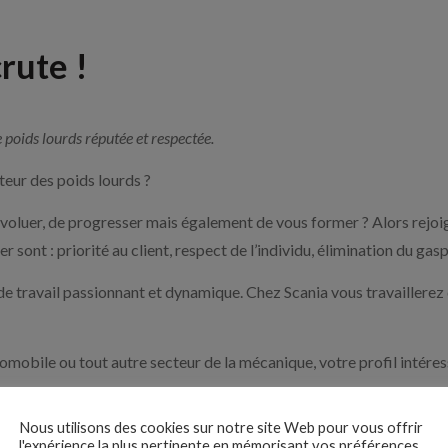
rute !
 poids lourds réputée et respectée.
eur des poids lourds ?
voluer, de progresser mais également de vous former ? Alors rejoign
 sont : priorité au client, respect de l’individu, élimination du gasp
e travail passionnant et dynamique. Chez Scania vous travaillerez 
omobile ou tout autre secteur de la mécanique, votre profil intéres
Nous utilisons des cookies sur notre site Web pour vous offrir
l'expérience la plus pertinente en mémorisant vos préférences