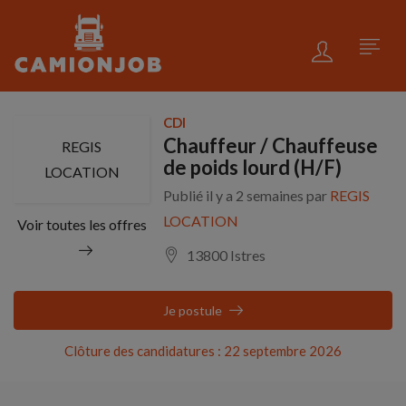
CDI
Chauffeur / Chauffeuse
REGIS
de poids lourd (H/F)
LOCATION
Publié il y a 2 semaines par
REGIS
LOCATION
Voir toutes les offres
13800 Istres
Je postule
Clôture des candidatures : 22 septembre 2026