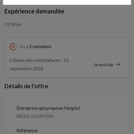
Expérience demandée
12 Mois
2 semaines
Il y a
Clôture des candidatures : 22
Je postule
septembre 2026
Détails de l’offre
Entreprise qui propose l'emploi
REGIS LOCATION
Référence