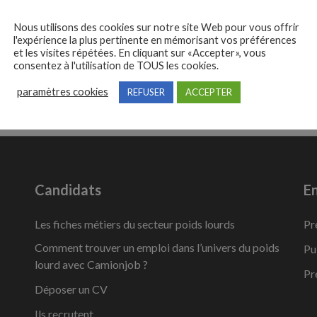
Nous utilisons des cookies sur notre site Web pour vous offrir
I
l'expérience la plus pertinente en mémorisant vos préférences
et les visites répétées. En cliquant sur «Accepter», vous
consentez à l'utilisation de TOUS les cookies.
paramètres cookies
REFUSER
ACCEPTER
Candidats
En
Les fiches métiers du secteur poids lourds
Pr
Comment trouver un emploi dans l’univers du poids
Pu
lourd avec Camionjob ?
Pr
Déposer un CV
Ils recrutent