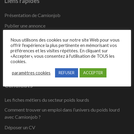
Liens rapides
Présentation de Camionjob
Publier une annonce
Offres d’emploi
Nous utilisons des cookies sur notre site Web pour vous
offrir l'expérience la plus pertinente en mémorisant vos
Questions fréquentes
préférences et les visites répétées. En cliquant sur
«Accepter», vous consentez à l'utilisation de TOUS les
Blog
cookies.
Contact
paramètres cookies
REFUSER
ACCEPTER
Candidats
Les fiches métiers du secteur poids lourds
Comment trouver un emploi dans l’univers du poids lourd
avec Camionjob ?
Déposer un CV