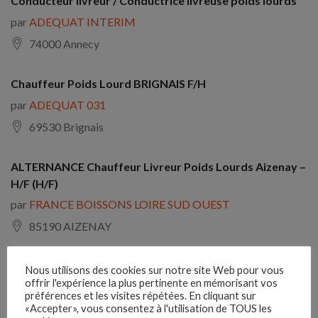
Conducteur livreur / Conductrice livreuse poids lourds
par
ADEQUAT INTERIM
74000 Annecy
Chauffeur Poids Lourd BRIGNAIS F/H
par
ADEQUAT 031
69530 Brignais
ALTERNANCE Chauffeur Livreur Poids Lourds Aizenay –
H/F (H/F)
par
FRANCE BOISSONS LOIRE SUD OUEST
85190 AIZENAY
Carrossier poids lourds (H/F)
Nous utilisons des cookies sur notre site Web pour vous
offrir l'expérience la plus pertinente en mémorisant vos
par
SBC TERTIAIRE
préférences et les visites répétées. En cliquant sur
«Accepter», vous consentez à l'utilisation de TOUS les
13340 ROGNAC