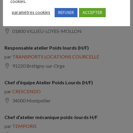
cookies.
paramètres cookies
REFUSER
ACCEPTER
Responsable d’Atelier Mécanique Poids Lourds (H/F)
par
NOBEL INTERIM
01800 VILLIEU-LOYES-MOLLON
Responsable atelier Poids lourds (H/F)
par
TRANSPORTS LOCATIONS COURCELLE
91220 Brétigny-sur-Orge
Chef d’équipe Atelier Poids Lourds (H/F)
par
CRESCENDO
34000 Montpellier
Chef d’atelier mécanique poids-lourds H/F
par
TEMPORIS