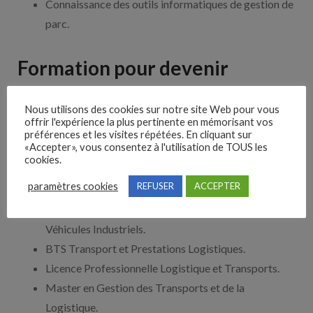
Connaissance des outils informatiques de gestion de
parc.
Formation pour devenir
Responsable de Parc Poids
Nous utilisons des cookies sur notre site Web pour vous
Lourd
offrir l'expérience la plus pertinente en mémorisant vos
préférences et les visites répétées. En cliquant sur
«Accepter», vous consentez à l'utilisation de TOUS les
cookies.
Pour devenir responsable de parc poids lourd en France,
différentes formations sont possibles, du BAC au Bac+5 :
paramètres cookies
REFUSER
ACCEPTER
BAC Pro Maintenance des Véhicules Option
Véhicules Industriels.
BTS Transport et Prestations Logistiques.
Licence Professionnelle Logistique et Transports.
Master en Gestion des Transports et de la
Logistique.