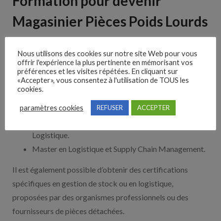
Formation pour devenir
Magasinier Pièces Poids Lourds
Pour accéder au poste de magasinier pièces poids lourds,
Nous utilisons des cookies sur notre site Web pour vous
plusieurs formations sont possibles en France, allant du
offrir l'expérience la plus pertinente en mémorisant vos
préférences et les visites répétées. En cliquant sur
BAC au Bac+5 :
«Accepter», vous consentez à l'utilisation de TOUS les
cookies.
BAC Professionnel Logistique.
BTS Logistique et Transport.
paramètres cookies
REFUSER
ACCEPTER
Licence Professionnelle en Gestion de la Chaîne
Logistique.
Master en Logistique et Supply Chain Management.
Il est également possible d’obtenir des certifications
spécifiques en gestion de stock ou en logistique,
proposées par des organismes professionnels ou des
fournisseurs de pièces détachées.