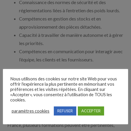
Connaissance des normes de sécurité et des
réglementations liées à l’entretien des poids lourds.
Compétences en gestion des stocks et en
approvisionnement des pièces détachées.
Capacité à travailler de manière autonome et à gérer
les priorités.
Compétences en communication pour interagir avec
l’équipe, les clients et les fournisseurs.
Formation pour devenir Chef
Nous utilisons des cookies sur notre site Web pour vous
offrir l'expérience la plus pertinente en mémorisant vos
d’atelier mécanique poids
préférences et les visites répétées. En cliquant sur
«Accepter», vous consentez à l'utilisation de TOUS les
cookies.
lourd
paramètres cookies
REFUSER
ACCEPTER
Pour devenir chef d’atelier mécanique poids lourd en
France, plusieurs formations peuvent être pertinentes,