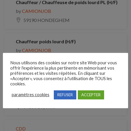
Chauffeur / Chauffeuse de poids lourd PL (H/F)
by
CAMIONJOB
59190 HONDEGHEM
Chauffeur poids lourd (H/F)
by
CAMIONJOB
21200 Beaune
Nous utilisons des cookies sur notre site Web pour vous
offrir l'expérience la plus pertinente en mémorisant vos
préférences et les visites répétées. En cliquant sur
«Accepter», vous consentez à l'utilisation de TOUS les
CDI
cookies.
Mécanicien mécanique lourde (H/F)
paramètres cookies
REFUSER
ACCEPTER
by
CAMIONJOB
64100 Bayonne
CDD